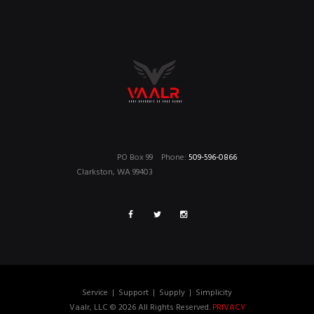
PO Box 99
Phone:
509-596-0866
Clarkston, WA 99403
Service
|
Support
|
Supply
|
Simplicity
Vaalr, LLC © 2026 All Rights Reserved.
PRIVACY