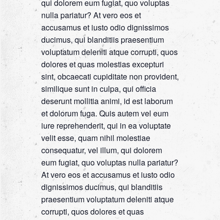
qui dolorem eum fugiat, quo voluptas
nulla pariatur? At vero eos et
accusamus et iusto odio dignissimos
ducimus, qui blanditiis praesentium
voluptatum deleniti atque corrupti, quos
dolores et quas molestias excepturi
sint, obcaecati cupiditate non provident,
similique sunt in culpa, qui officia
deserunt mollitia animi, id est laborum
et dolorum fuga. Quis autem vel eum
iure reprehenderit, qui in ea voluptate
velit esse, quam nihil molestiae
consequatur, vel illum, qui dolorem
eum fugiat, quo voluptas nulla pariatur?
At vero eos et accusamus et iusto odio
dignissimos ducimus, qui blanditiis
praesentium voluptatum deleniti atque
corrupti, quos dolores et quas