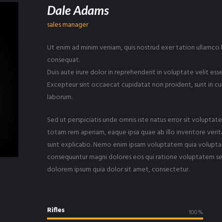
Dale Adams
sales manager
Ut enim ad minim veniam, quis nostrud exer tation ullamco 
consequat.
Duis aute irure dolor in reprehenderit in voluptate velit esse
Excepteur sint occaecat cupidatat non proident, sunt in culp
laborum.
Sed ut perspiciatis unde omnis iste natus error sit volup
totam rem aperiam, eaque ipsa quae ab illo inventore verit
sunt explicabo. Nemo enim ipsam voluptatem quia voluptas s
consequuntur magni dolores eos qui ratione voluptatem seq
dolorem ipsum quia dolor sit amet, consectetur.
Rifles
100%