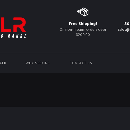
Free Shipping!
50
On non-firearm orders over
sales@
$200.00
ALR
WHY SEEKINS
CONTACT US