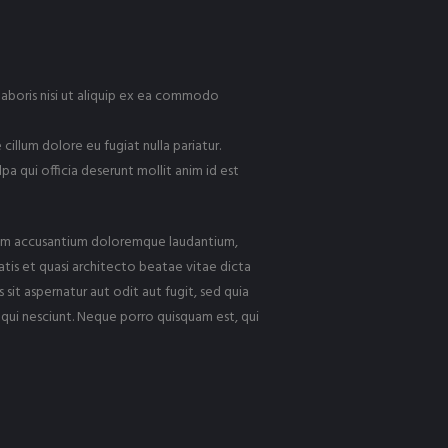
laboris nisi ut aliquip ex ea commodo
 cillum dolore eu fugiat nulla pariatur.
a qui officia deserunt mollit anim id est
tatem accusantium doloremque laudantium,
atis et quasi architecto beatae vitae dicta
it aspernatur aut odit aut fugit, sed quia
ui nesciunt. Neque porro quisquam est, qui