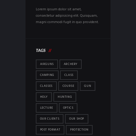
Lorem ipsum dolor sit amet,
consectetur adipisicing elit. Quisquam,
magni commodi fugit in quo provident.
TAGS
AIRGUNS
ARCHERY
CAMPING
CLASS
CLASSES
COURSE
GUN
HOLY
HUNTING
LECTURE
OPTICS
OUR CLIENTS
OUR SHOP
POST FORMAT
PROTECTION