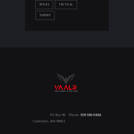
RIFLES
TACTICAL
THEORY
PO Box 99
Phone:
509-596-0866
Clarkston, WA 99403