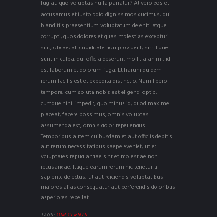
fugiat, quo voluptas nulla pariatur? At vero eos et
accusamus et iusto odio dignissimos ducimus, qui
blanditiis praesentium voluptatum deleniti atque
corrupti, quos dolores et quas molestias excepturi
sint, obcaecati cupiditate non provident, similique
sunt in culpa, qui officia deserunt mollitia animi, id
est laborum et dolorum fuga. Et harum quidem
rerum facilis est et expedita distinctio. Nam libero
tempore, cum soluta nobis est eligendi optio,
cumque nihil impedit, quo minus id, quod maxime
placeat, facere possimus, omnis voluptas
assumenda est, omnis dolor repellendus.
Temporibus autem quibusdam et aut officiis debitis
aut rerum necessitatibus saepe eveniet, ut et
voluptates repudiandae sint et molestiae non
recusandae. Itaque earum rerum hic tenetur a
sapiente delectus, ut aut reiciendis voluptatibus
maiores alias consequatur aut perferendis doloribus
asperiores repellat.
TAGS:
OUR CLIENTS