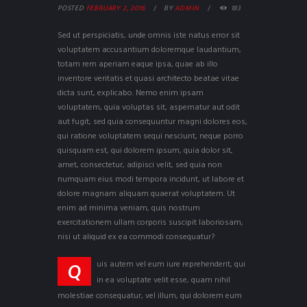
POSTED
FEBRUARY 2, 2016
BY
ADMIN
183
Sed ut perspiciatis, unde omnis iste natus error sit
voluptatem accusantium doloremque laudantium,
totam rem aperiam eaque ipsa, quae ab illo
inventore veritatis et quasi architecto beatae vitae
dicta sunt, explicabo. Nemo enim ipsam
voluptatem, quia voluptas sit, aspernatur aut odit
aut fugit, sed quia consequuntur magni dolores eos,
qui ratione voluptatem sequi nesciunt, neque porro
quisquam est, qui dolorem ipsum, quia dolor sit,
amet, consectetur, adipisci velit, sed quia non
numquam eius modi tempora incidunt, ut labore et
dolore magnam aliquam quaerat voluptatem. Ut
enim ad minima veniam, quis nostrum
exercitationem ullam corporis suscipit laboriosam,
nisi ut aliquid ex ea commodi consequatur?
uis autem vel eum iure reprehenderit, qui
Q
in ea voluptate velit esse, quam nihil
molestiae consequatur, vel illum, qui dolorem eum