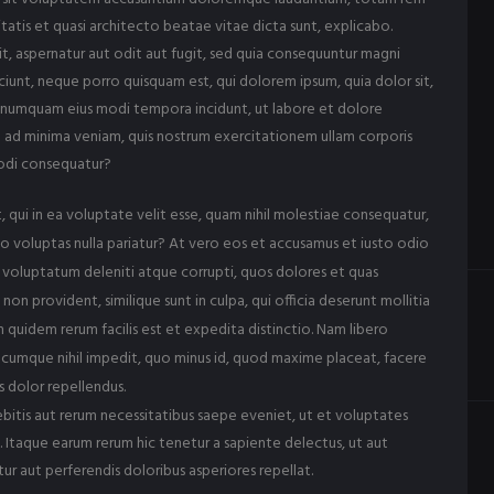
tatis et quasi architecto beatae vitae dicta sunt, explicabo.
, aspernatur aut odit aut fugit, sed quia consequuntur magni
iunt, neque porro quisquam est, qui dolorem ipsum, quia dolor sit,
on numquam eius modi tempora incidunt, ut labore et dolore
ad minima veniam, quis nostrum exercitationem ullam corporis
modi consequatur?
, qui in ea voluptate velit esse, quam nihil molestiae consequatur,
uo voluptas nulla pariatur? At vero eos et accusamus et iusto odio
m voluptatum deleniti atque corrupti, quos dolores et quas
on provident, similique sunt in culpa, qui officia deserunt mollitia
 quidem rerum facilis est et expedita distinctio. Nam libero
 cumque nihil impedit, quo minus id, quod maxime placeat, facere
 dolor repellendus.
bitis aut rerum necessitatibus saepe eveniet, ut et voluptates
 Itaque earum rerum hic tenetur a sapiente delectus, ut aut
ur aut perferendis doloribus asperiores repellat.