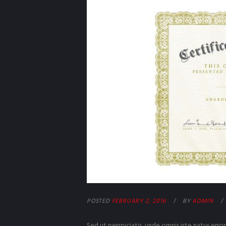
POSTED
FEBRUARY 2, 2016
BY
ADMIN
Sed ut perspiciatis, unde omnis iste natus er