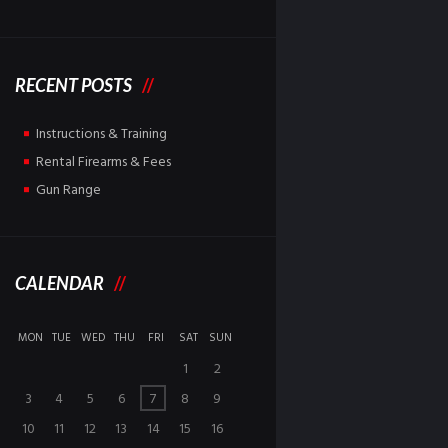
RECENT POSTS
Instructions & Training
Rental Firearms & Fees
Gun Range
CALENDAR
MON
TUE
WED
THU
FRI
SAT
SUN
1
2
3
4
5
6
7
8
9
10
11
12
13
14
15
16