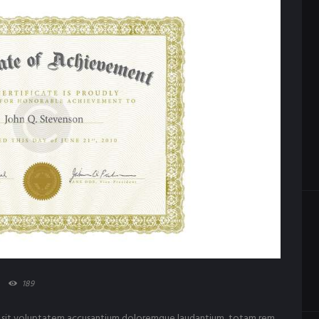
189
ror sit voluptatem accusantium doloremque laudantium, totam rem