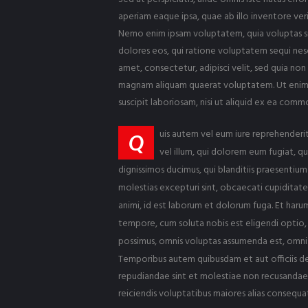
aperiam eaque ipsa, quae ab illo inventore veri
Nemo enim ipsam voluptatem, quia voluptas sit
dolores eos, qui ratione voluptatem sequi nesc
amet, consectetur, adipisci velit, sed quia n
magnam aliquam quaerat voluptatem. Ut enim 
suscipit laboriosam, nisi ut aliquid ex ea com
uis autem vel eum iure reprehenderit
Q
vel illum, qui dolorem eum fugiat, q
dignissimos ducimus, qui blanditiis praesentiu
molestias excepturi sint, obcaecati cupiditate n
animi, id est laborum et dolorum fuga. Et harum
tempore, cum soluta nobis est eligendi optio,
possimus, omnis voluptas assumenda est, omnis
Temporibus autem quibusdam et aut officiis de
repudiandae sint et molestiae non recusandae.
reiciendis voluptatibus maiores alias consequat