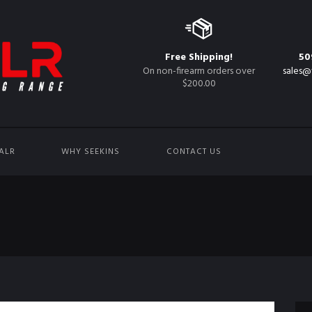
Free Shipping!
50
On non-firearm orders over
sales@
$200.00
ALR
WHY SEEKINS
CONTACT US