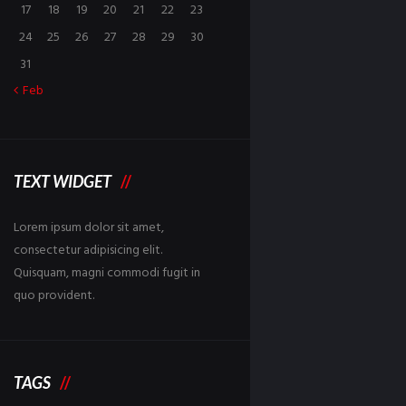
17
18
19
20
21
22
23
24
25
26
27
28
29
30
31
Feb
TEXT WIDGET
Lorem ipsum dolor sit amet,
consectetur adipisicing elit.
Quisquam, magni commodi fugit in
quo provident.
TAGS