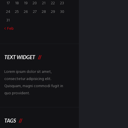
17
18
19
20
21
22
23
24
25
26
27
28
29
30
31
Feb
TEXT WIDGET
Lorem ipsum dolor sit amet,
consectetur adipisicing elit.
Quisquam, magni commodi fugit in
quo provident.
TAGS