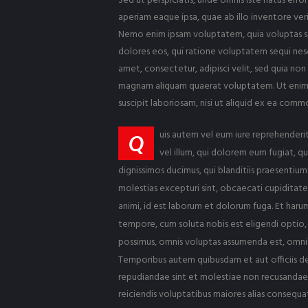
Sed ut perspiciatis, unde omnis iste natus er
aperiam eaque ipsa, quae ab illo inventore veri
Nemo enim ipsam voluptatem, quia voluptas sit
dolores eos, qui ratione voluptatem sequi nesc
amet, consectetur, adipisci velit, sed quia n
magnam aliquam quaerat voluptatem. Ut enim 
suscipit laboriosam, nisi ut aliquid ex ea com
uis autem vel eum iure reprehenderit
Q
vel illum, qui dolorem eum fugiat, q
dignissimos ducimus, qui blanditiis praesentiu
molestias excepturi sint, obcaecati cupiditate n
animi, id est laborum et dolorum fuga. Et harum
tempore, cum soluta nobis est eligendi optio,
possimus, omnis voluptas assumenda est, omnis
Temporibus autem quibusdam et aut officiis de
repudiandae sint et molestiae non recusandae.
reiciendis voluptatibus maiores alias consequat