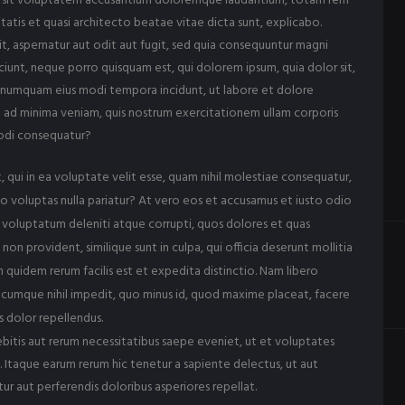
ror sit voluptatem accusantium doloremque laudantium, totam rem
tatis et quasi architecto beatae vitae dicta sunt, explicabo.
, aspernatur aut odit aut fugit, sed quia consequuntur magni
iunt, neque porro quisquam est, qui dolorem ipsum, quia dolor sit,
on numquam eius modi tempora incidunt, ut labore et dolore
ad minima veniam, quis nostrum exercitationem ullam corporis
modi consequatur?
, qui in ea voluptate velit esse, quam nihil molestiae consequatur,
uo voluptas nulla pariatur? At vero eos et accusamus et iusto odio
m voluptatum deleniti atque corrupti, quos dolores et quas
on provident, similique sunt in culpa, qui officia deserunt mollitia
 quidem rerum facilis est et expedita distinctio. Nam libero
 cumque nihil impedit, quo minus id, quod maxime placeat, facere
 dolor repellendus.
bitis aut rerum necessitatibus saepe eveniet, ut et voluptates
 Itaque earum rerum hic tenetur a sapiente delectus, ut aut
ur aut perferendis doloribus asperiores repellat.