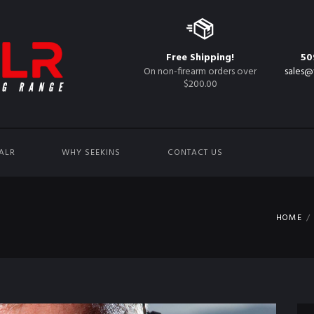
Free Shipping!
50
On non-firearm orders over
sales@
$200.00
ALR
WHY SEEKINS
CONTACT US
HOME