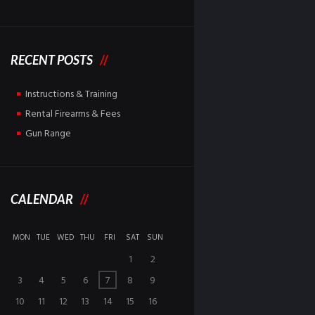
RECENT POSTS
Instructions & Training
Rental Firearms & Fees
Gun Range
CALENDAR
MON
TUE
WED
THU
FRI
SAT
SUN
1
2
3
4
5
6
7
8
9
10
11
12
13
14
15
16