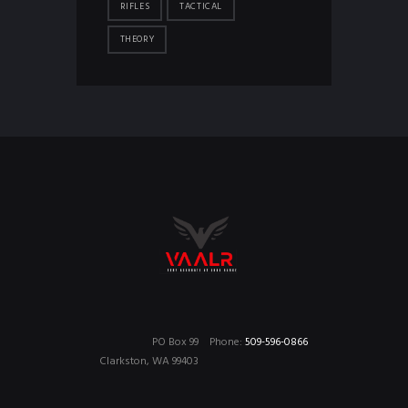
RIFLES
TACTICAL
THEORY
PO Box 99
Phone:
509-596-0866
Clarkston, WA 99403