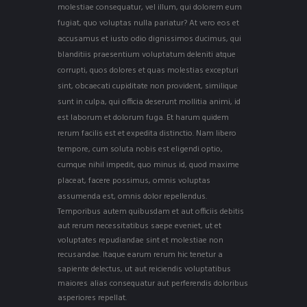
molestiae consequatur, vel illum, qui dolorem eum
fugiat, quo voluptas nulla pariatur? At vero eos et
accusamus et iusto odio dignissimos ducimus, qui
blanditiis praesentium voluptatum deleniti atque
corrupti, quos dolores et quas molestias excepturi
sint, obcaecati cupiditate non provident, similique
sunt in culpa, qui officia deserunt mollitia animi, id
est laborum et dolorum fuga. Et harum quidem
rerum facilis est et expedita distinctio. Nam libero
tempore, cum soluta nobis est eligendi optio,
cumque nihil impedit, quo minus id, quod maxime
placeat, facere possimus, omnis voluptas
assumenda est, omnis dolor repellendus.
Temporibus autem quibusdam et aut officiis debitis
aut rerum necessitatibus saepe eveniet, ut et
voluptates repudiandae sint et molestiae non
recusandae. Itaque earum rerum hic tenetur a
sapiente delectus, ut aut reiciendis voluptatibus
maiores alias consequatur aut perferendis doloribus
asperiores repellat.