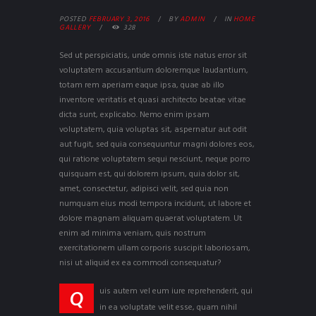
POSTED
FEBRUARY 3, 2016
BY
ADMIN
IN
HOME
GALLERY
328
Sed ut perspiciatis, unde omnis iste natus error sit
voluptatem accusantium doloremque laudantium,
totam rem aperiam eaque ipsa, quae ab illo
inventore veritatis et quasi architecto beatae vitae
dicta sunt, explicabo. Nemo enim ipsam
voluptatem, quia voluptas sit, aspernatur aut odit
aut fugit, sed quia consequuntur magni dolores eos,
qui ratione voluptatem sequi nesciunt, neque porro
quisquam est, qui dolorem ipsum, quia dolor sit,
amet, consectetur, adipisci velit, sed quia non
numquam eius modi tempora incidunt, ut labore et
dolore magnam aliquam quaerat voluptatem. Ut
enim ad minima veniam, quis nostrum
exercitationem ullam corporis suscipit laboriosam,
nisi ut aliquid ex ea commodi consequatur?
uis autem vel eum iure reprehenderit, qui
Q
in ea voluptate velit esse, quam nihil