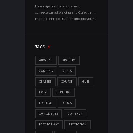
Lorem ipsum dolor sit amet,
consectetur adipisicing elit. Quisquam,
magni commodi fugit in quo provident.
TAGS
AIRGUNS
ARCHERY
CAMPING
CLASS
CLASSES
COURSE
GUN
HOLY
HUNTING
LECTURE
OPTICS
OUR CLIENTS
OUR SHOP
POST FORMAT
PROTECTION