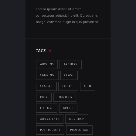
Lorem ipsum dolor sit amet,
consectetur adipisicing elit. Quisquam,
magni commodi fugit in quo provident.
TAGS
AIRGUNS
ARCHERY
CAMPING
CLASS
CLASSES
COURSE
GUN
HOLY
HUNTING
LECTURE
OPTICS
OUR CLIENTS
OUR SHOP
POST FORMAT
PROTECTION