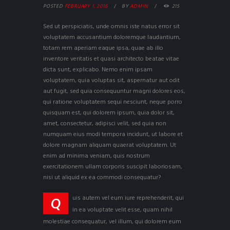
POSTED
FEBRUARY 1, 2016
BY
ADMIN
215
Sed ut perspiciatis, unde omnis iste natus error sit
voluptatem accusantium doloremque laudantium,
totam rem aperiam eaque ipsa, quae ab illo
inventore veritatis et quasi architecto beatae vitae
dicta sunt, explicabo. Nemo enim ipsam
voluptatem, quia voluptas sit, aspernatur aut odit
aut fugit, sed quia consequuntur magni dolores eos,
qui ratione voluptatem sequi nesciunt, neque porro
quisquam est, qui dolorem ipsum, quia dolor sit,
amet, consectetur, adipisci velit, sed quia non
numquam eius modi tempora incidunt, ut labore et
dolore magnam aliquam quaerat voluptatem. Ut
enim ad minima veniam, quis nostrum
exercitationem ullam corporis suscipit laboriosam,
nisi ut aliquid ex ea commodi consequatur?
uis autem vel eum iure reprehenderit, qui
Q
in ea voluptate velit esse, quam nihil
molestiae consequatur, vel illum, qui dolorem eum