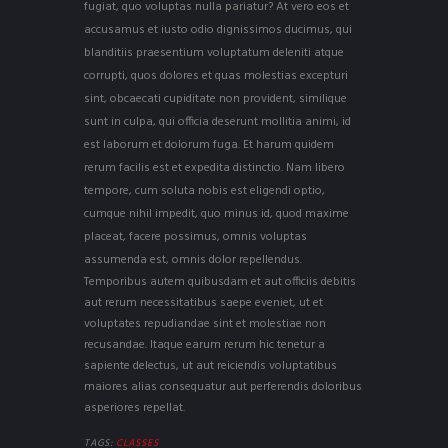
fugiat, quo voluptas nulla pariatur? At vero eos et
accusamus et iusto odio dignissimos ducimus, qui
blanditiis praesentium voluptatum deleniti atque
corrupti, quos dolores et quas molestias excepturi
sint, obcaecati cupiditate non provident, similique
sunt in culpa, qui officia deserunt mollitia animi, id
est laborum et dolorum fuga. Et harum quidem
rerum facilis est et expedita distinctio. Nam libero
tempore, cum soluta nobis est eligendi optio,
cumque nihil impedit, quo minus id, quod maxime
placeat, facere possimus, omnis voluptas
assumenda est, omnis dolor repellendus.
Temporibus autem quibusdam et aut officiis debitis
aut rerum necessitatibus saepe eveniet, ut et
voluptates repudiandae sint et molestiae non
recusandae. Itaque earum rerum hic tenetur a
sapiente delectus, ut aut reiciendis voluptatibus
maiores alias consequatur aut perferendis doloribus
asperiores repellat.
TAGS:
CLASSES