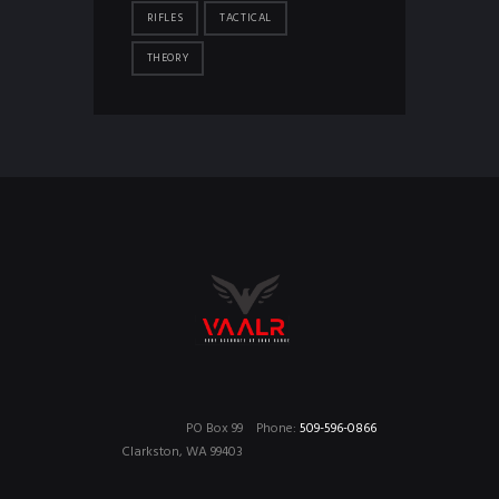
RIFLES
TACTICAL
THEORY
PO Box 99
Phone:
509-596-0866
Clarkston, WA 99403