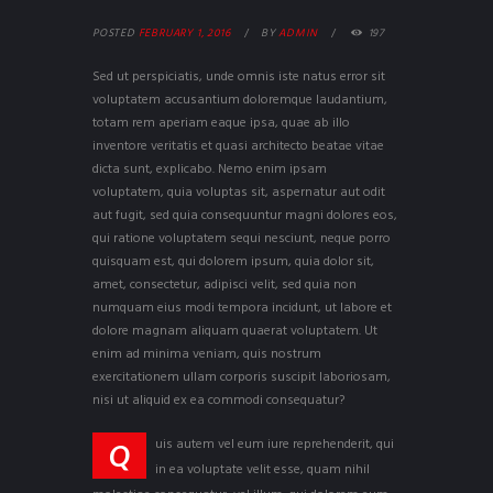
POSTED
FEBRUARY 1, 2016
BY
ADMIN
197
Sed ut perspiciatis, unde omnis iste natus error sit
voluptatem accusantium doloremque laudantium,
totam rem aperiam eaque ipsa, quae ab illo
inventore veritatis et quasi architecto beatae vitae
dicta sunt, explicabo. Nemo enim ipsam
voluptatem, quia voluptas sit, aspernatur aut odit
aut fugit, sed quia consequuntur magni dolores eos,
qui ratione voluptatem sequi nesciunt, neque porro
quisquam est, qui dolorem ipsum, quia dolor sit,
amet, consectetur, adipisci velit, sed quia non
numquam eius modi tempora incidunt, ut labore et
dolore magnam aliquam quaerat voluptatem. Ut
enim ad minima veniam, quis nostrum
exercitationem ullam corporis suscipit laboriosam,
nisi ut aliquid ex ea commodi consequatur?
uis autem vel eum iure reprehenderit, qui
Q
in ea voluptate velit esse, quam nihil