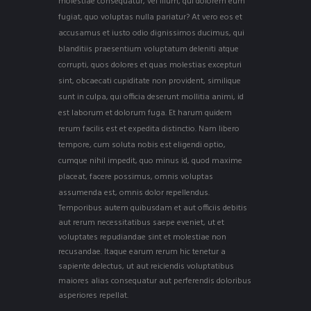
molestiae consequatur, vel illum, qui dolorem eum
fugiat, quo voluptas nulla pariatur? At vero eos et
accusamus et iusto odio dignissimos ducimus, qui
blanditiis praesentium voluptatum deleniti atque
corrupti, quos dolores et quas molestias excepturi
sint, obcaecati cupiditate non provident, similique
sunt in culpa, qui officia deserunt mollitia animi, id
est laborum et dolorum fuga. Et harum quidem
rerum facilis est et expedita distinctio. Nam libero
tempore, cum soluta nobis est eligendi optio,
cumque nihil impedit, quo minus id, quod maxime
placeat, facere possimus, omnis voluptas
assumenda est, omnis dolor repellendus.
Temporibus autem quibusdam et aut officiis debitis
aut rerum necessitatibus saepe eveniet, ut et
voluptates repudiandae sint et molestiae non
recusandae. Itaque earum rerum hic tenetur a
sapiente delectus, ut aut reiciendis voluptatibus
maiores alias consequatur aut perferendis doloribus
asperiores repellat.