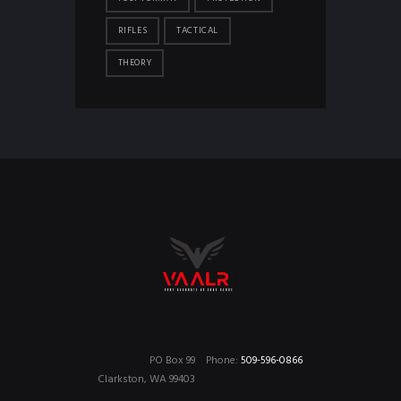
RIFLES
TACTICAL
THEORY
PO Box 99
Phone:
509-596-0866
Clarkston, WA 99403