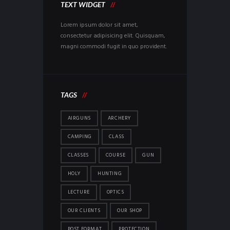
TEXT WIDGET
Lorem ipsum dolor sit amet,
consectetur adipisicing elit. Quisquam,
magni commodi fugit in quo provident.
TAGS
AIRGUNS
ARCHERY
CAMPING
CLASS
CLASSES
COURSE
GUN
HOLY
HUNTING
LECTURE
OPTICS
OUR CLIENTS
OUR SHOP
POST FORMAT
PROTECTION