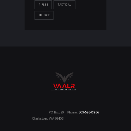
RIFLES
TACTICAL
THEORY
PO Box 99
Phone:
509-596-0866
Clarkston, WA 99403