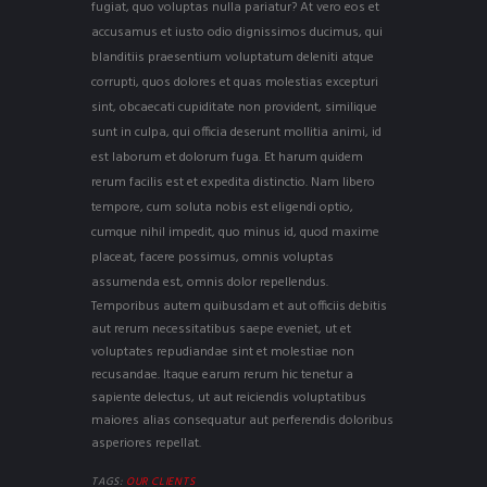
fugiat, quo voluptas nulla pariatur? At vero eos et
accusamus et iusto odio dignissimos ducimus, qui
blanditiis praesentium voluptatum deleniti atque
corrupti, quos dolores et quas molestias excepturi
sint, obcaecati cupiditate non provident, similique
sunt in culpa, qui officia deserunt mollitia animi, id
est laborum et dolorum fuga. Et harum quidem
rerum facilis est et expedita distinctio. Nam libero
tempore, cum soluta nobis est eligendi optio,
cumque nihil impedit, quo minus id, quod maxime
placeat, facere possimus, omnis voluptas
assumenda est, omnis dolor repellendus.
Temporibus autem quibusdam et aut officiis debitis
aut rerum necessitatibus saepe eveniet, ut et
voluptates repudiandae sint et molestiae non
recusandae. Itaque earum rerum hic tenetur a
sapiente delectus, ut aut reiciendis voluptatibus
maiores alias consequatur aut perferendis doloribus
asperiores repellat.
TAGS:
OUR CLIENTS