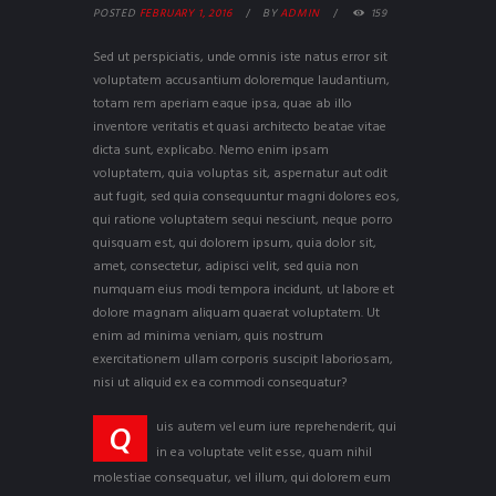
POSTED
FEBRUARY 1, 2016
BY
ADMIN
159
Sed ut perspiciatis, unde omnis iste natus error sit
voluptatem accusantium doloremque laudantium,
totam rem aperiam eaque ipsa, quae ab illo
inventore veritatis et quasi architecto beatae vitae
dicta sunt, explicabo. Nemo enim ipsam
voluptatem, quia voluptas sit, aspernatur aut odit
aut fugit, sed quia consequuntur magni dolores eos,
qui ratione voluptatem sequi nesciunt, neque porro
quisquam est, qui dolorem ipsum, quia dolor sit,
amet, consectetur, adipisci velit, sed quia non
numquam eius modi tempora incidunt, ut labore et
dolore magnam aliquam quaerat voluptatem. Ut
enim ad minima veniam, quis nostrum
exercitationem ullam corporis suscipit laboriosam,
nisi ut aliquid ex ea commodi consequatur?
uis autem vel eum iure reprehenderit, qui
Q
in ea voluptate velit esse, quam nihil
molestiae consequatur, vel illum, qui dolorem eum