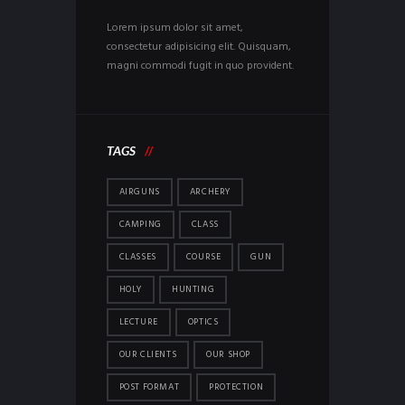
Lorem ipsum dolor sit amet,
consectetur adipisicing elit. Quisquam,
magni commodi fugit in quo provident.
TAGS
AIRGUNS
ARCHERY
CAMPING
CLASS
CLASSES
COURSE
GUN
HOLY
HUNTING
LECTURE
OPTICS
OUR CLIENTS
OUR SHOP
POST FORMAT
PROTECTION