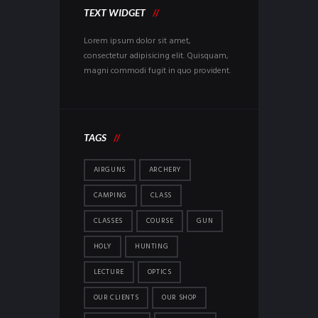
TEXT WIDGET
Lorem ipsum dolor sit amet,
consectetur adipisicing elit. Quisquam,
magni commodi fugit in quo provident.
TAGS
AIRGUNS
ARCHERY
CAMPING
CLASS
CLASSES
COURSE
GUN
HOLY
HUNTING
LECTURE
OPTICS
OUR CLIENTS
OUR SHOP