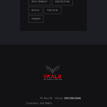
POST FORMAT
PROTECTION
RIFLES
TACTICAL
THEORY
PO Box 99
Phone:
509-596-0866
Clarkston, WA 99403