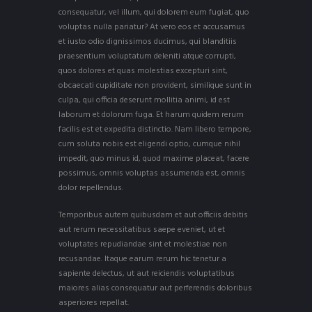
consequatur, vel illum, qui dolorem eum fugiat, quo
voluptas nulla pariatur? At vero eos et accusamus
et iusto odio dignissimos ducimus, qui blanditiis
praesentium voluptatum deleniti atque corrupti,
quos dolores et quas molestias excepturi sint,
obcaecati cupiditate non provident, similique sunt in
culpa, qui officia deserunt mollitia animi, id est
laborum et dolorum fuga. Et harum quidem rerum
facilis est et expedita distinctio. Nam libero tempore,
cum soluta nobis est eligendi optio, cumque nihil
impedit, quo minus id, quod maxime placeat, facere
possimus, omnis voluptas assumenda est, omnis
dolor repellendus.
Temporibus autem quibusdam et aut officiis debitis
aut rerum necessitatibus saepe eveniet, ut et
voluptates repudiandae sint et molestiae non
recusandae. Itaque earum rerum hic tenetur a
sapiente delectus, ut aut reiciendis voluptatibus
maiores alias consequatur aut perferendis doloribus
asperiores repellat.