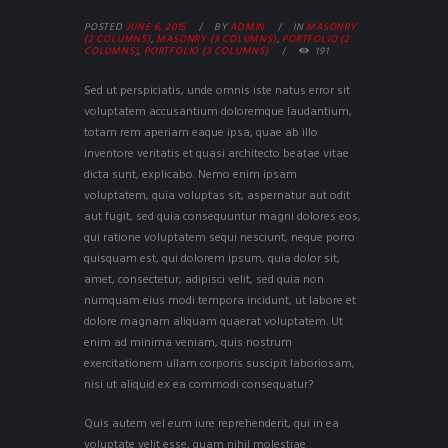
POSTED
JUNE 6, 2015
BY
ADMIN
IN
MASONRY
(2 COLUMNS)
,
MASONRY (3 COLUMNS)
,
PORTFOLIO (2
COLUMNS)
,
PORTFOLIO (3 COLUMNS)
191
Sed ut perspiciatis, unde omnis iste natus error sit
voluptatem accusantium doloremque laudantium,
totam rem aperiam eaque ipsa, quae ab illo
inventore veritatis et quasi architecto beatae vitae
dicta sunt, explicabo. Nemo enim ipsam
voluptatem, quia voluptas sit, aspernatur aut odit
aut fugit, sed quia consequuntur magni dolores eos,
qui ratione voluptatem sequi nesciunt, neque porro
quisquam est, qui dolorem ipsum, quia dolor sit,
amet, consectetur, adipisci velit, sed quia non
numquam eius modi tempora incidunt, ut labore et
dolore magnam aliquam quaerat voluptatem. Ut
enim ad minima veniam, quis nostrum
exercitationem ullam corporis suscipit laboriosam,
nisi ut aliquid ex ea commodi consequatur?
Quis autem vel eum iure reprehenderit, qui in ea
voluptate velit esse, quam nihil molestiae