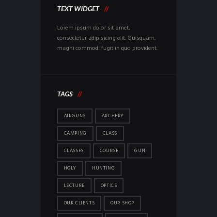
TEXT WIDGET
Lorem ipsum dolor sit amet,
consectetur adipisicing elit. Quisquam,
magni commodi fugit in quo provident.
TAGS
AIRGUNS
ARCHERY
CAMPING
CLASS
CLASSES
COURSE
GUN
HOLY
HUNTING
LECTURE
OPTICS
OUR CLIENTS
OUR SHOP