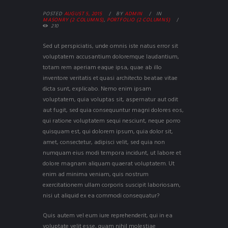
POSTED
AUGUST 5, 2015
BY
ADMIN
IN
MASONRY (2 COLUMNS)
,
PORTFOLIO (2 COLUMNS)
210
Sed ut perspiciatis, unde omnis iste natus error sit
voluptatem accusantium doloremque laudantium,
totam rem aperiam eaque ipsa, quae ab illo
inventore veritatis et quasi architecto beatae vitae
dicta sunt, explicabo. Nemo enim ipsam
voluptatem, quia voluptas sit, aspernatur aut odit
aut fugit, sed quia consequuntur magni dolores eos,
qui ratione voluptatem sequi nesciunt, neque porro
quisquam est, qui dolorem ipsum, quia dolor sit,
amet, consectetur, adipisci velit, sed quia non
numquam eius modi tempora incidunt, ut labore et
dolore magnam aliquam quaerat voluptatem. Ut
enim ad minima veniam, quis nostrum
exercitationem ullam corporis suscipit laboriosam,
nisi ut aliquid ex ea commodi consequatur?
Quis autem vel eum iure reprehenderit, qui in ea
voluptate velit esse, quam nihil molestiae