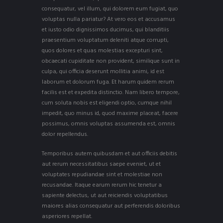
consequatur, vel illum, qui dolorem eum fugiat, quo
voluptas nulla pariatur? At vero eos et accusamus
et iusto odio dignissimos ducimus, qui blanditiis
praesentium voluptatum deleniti atque corrupti,
quos dolores et quas molestias excepturi sint,
obcaecati cupiditate non provident, similique sunt in
culpa, qui officia deserunt mollitia animi, id est
laborum et dolorum fuga. Et harum quidem rerum
facilis est et expedita distinctio. Nam libero tempore,
cum soluta nobis est eligendi optio, cumque nihil
impedit, quo minus id, quod maxime placeat, facere
possimus, omnis voluptas assumenda est, omnis
dolor repellendus.
Temporibus autem quibusdam et aut officiis debitis
aut rerum necessitatibus saepe eveniet, ut et
voluptates repudiandae sint et molestiae non
recusandae. Itaque earum rerum hic tenetur a
sapiente delectus, ut aut reiciendis voluptatibus
maiores alias consequatur aut perferendis doloribus
asperiores repellat.