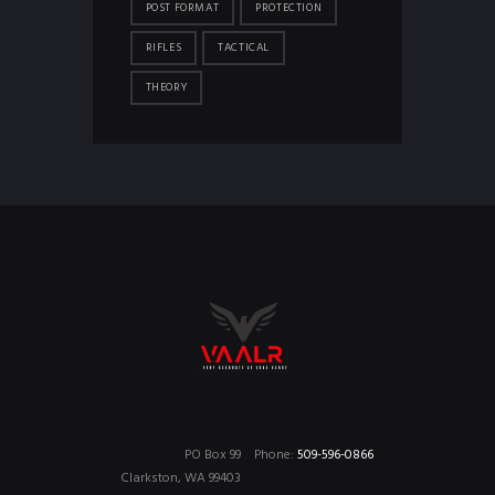
POST FORMAT
PROTECTION
RIFLES
TACTICAL
THEORY
PO Box 99
Phone:
509-596-0866
Clarkston, WA 99403